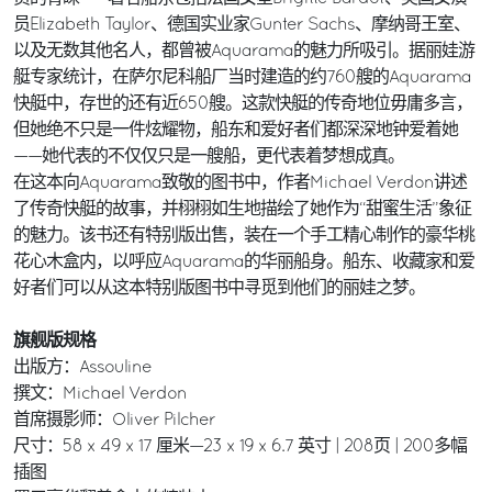
员Elizabeth Taylor、德国实业家Gunter Sachs、摩纳哥王室、
以及无数其他名人，都曾被Aquarama的魅力所吸引。据丽娃游
艇专家统计，在萨尔尼科船厂当时建造的约760艘的Aquarama
快艇中，存世的还有近650艘。这款快艇的传奇地位毋庸多言，
但她绝不只是一件炫耀物，船东和爱好者们都深深地钟爱着她
——她代表的不仅仅只是一艘船，更代表着梦想成真。
在这本向Aquarama致敬的图书中，作者Michael Verdon讲述
了传奇快艇的故事，并栩栩如生地描绘了她作为“甜蜜生活”象征
的魅力。该书还有特别版出售，装在一个手工精心制作的豪华桃
花心木盒内，以呼应Aquarama的华丽船身。船东、收藏家和爱
好者们可以从这本特别版图书中寻觅到他们的丽娃之梦。
旗舰版规格
出版方：Assouline
撰文：Michael Verdon
首席摄影师：Oliver Pilcher
尺寸：58 x 49 x 17 厘米—23 x 19 x 6.7 英寸 | 208页 | 200多幅
插图