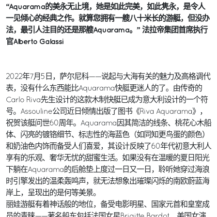
“Aquarama的美永无止境，她是如此完美，如此隽永，是令人
一见倾心的经典之作。就算您拥有一艘八十米长的游艇，但没办
法，最引人注目的还是那艘Aquarama。” 法拉帝集团首席执行
官Alberto Galassi
2022年7月5日，萨尔尼科——说起与大海有关的魅力及高格调代
表，没有什么东西能比Aquarama快艇更迷人的了。由传奇的
Carlo Riva先生设计的这款木制快艇已成为意大利设计的一个符
号。Assouline公司近日倾情出版了图书《Riva Aquarama》，
祝贺该艇问世60周年。Aquarama因其简洁的线条、桃花心木船
体、闪亮的镀铬细节、标志性的海蓝色（如同知更鸟蛋的颜色）
和奶油色内饰而备受人们喜爱，其设计反映了60年代初意大利人
享有的乐观、奢华无忧的甜蜜生活。如果没有在温暖的夏日阳光
下躺在Aquarama的后舱垫上度过一日又一日，聆听她穿过海浪
时引擎发出的温柔轰鸣声，就无法想象出璀璨闪烁的南欧蔚蓝海
岸上，呈现出的是何等美景。
丽娃游艇有着神话般的地位，备受电影明星、国家元首和皇室成
员的青睐——著名船东包括法国女星Brigitte Bardot、美国女演