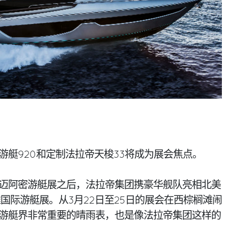
游艇920和定制法拉帝天梭33将成为展会焦点。
迈阿密游艇展之后，法拉帝集团携豪华舰队亮相北美
滩国际游艇展。从3月22日至25日的展会在西棕榈滩闹
游艇界非常重要的晴雨表，也是像法拉帝集团这样的