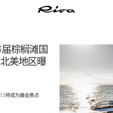
3届棕榈滩国
强北美地区曝
33将成为展会焦点