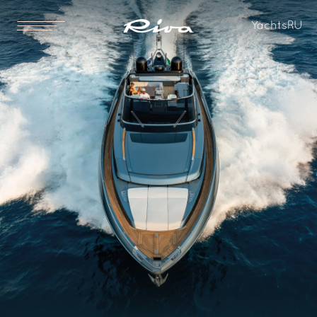
Габаритная длина
Длина корпуса
Yachts
RU
23.32 [m]
22.49 [m]
76 ft 6 in
73 ft 9 in
Длина по ватерлинии
Габаритная ширина
19.56 [m]
5.68 [m]
64 ft 2 in
18 ft 8 in
Осадка
Водоизмещение без загрузки
1.95 [m]
49500 [kg]
6 ft 5 in
109,129 [lbs]
Водоизмещение с полной
Топливо
загрузкой
5600 [l]
57700 [kg]
1,479 [US gal]
127,207 [lbs]