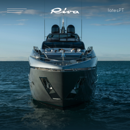
Iates
PT
Padrão
Opcional