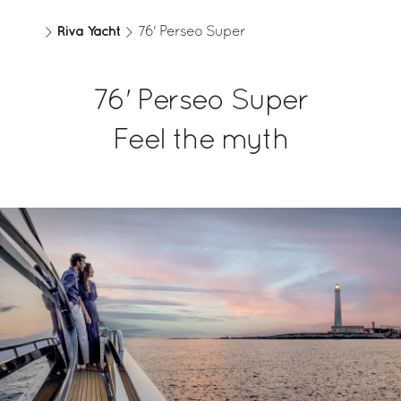
Água
Material
Riva Yacht
76' Perseo Super
840 [l]
GRP
222 [US gal]
76' Perseo Super
Pessoas a bordo
Motor
Feel the myth
16
MAN V12 1800
Potência do motor
Velocidade máxima
1800
37 [kn]
Velocidade de cruzeiro
Alcance em velocidade de
cruzeiro
32 [kn]
315 [nm]
Cabinas
Cabinas para tripulação