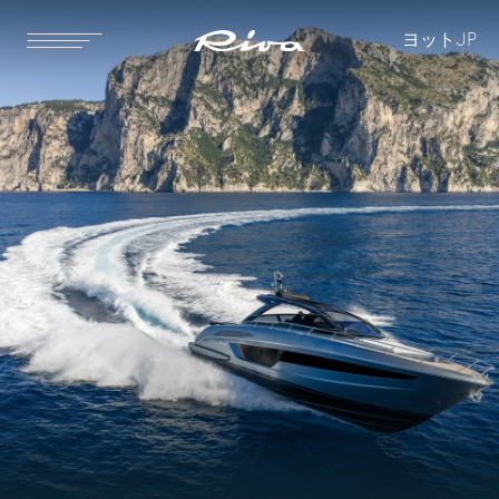
船全長
船体長さ
ヨット
JP
17.27 [m]
17.16 [m]
56 ft 8 in
56 ft 4 in
水線長
ビーム最長
14.03 [m]
4.74 [m]
46 ft 0 in
15 ft 7 in
喫水
排水量（貨物なし）
スタンダード
オプション
1.6 [m]
27900 [kg]
5 ft 3 in
61,509 [lbs]
排水量（貨物満載時）
燃料
32000 [kg]
2300 [l]
70,548 [lbs]
608 [US gal]