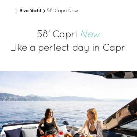
水
乗船者数
Riva Yacht
58' Capri New
530 [l]
14
140 [US gal]
58' Capri
New
エンジン
エンジン HP
Like a perfect day in Capri
MAN V8 1200
1200
最大速度
巡航速度
37 [kn]
31 [kn]
巡航速度での距離
キャビン
200 [nm]
2
クルーキャビン
バスルーム