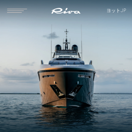
ヨット
JP