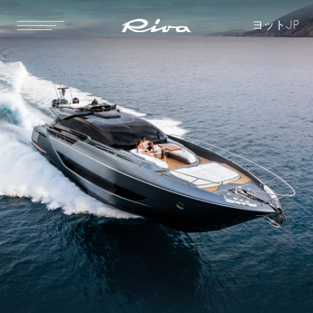
ヨット
JP