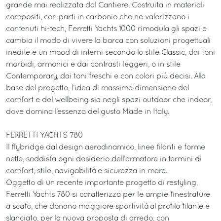
grande mai realizzata dal Cantiere. Costruita in materiali
compositi, con parti in carbonio che ne valorizzano i
contenuti hi-tech, Ferretti Yachts 1000 rimodula gli spazi e
cambia il modo di vivere la barca con soluzioni progettuali
inedite e un mood di interni secondo lo stile Classic, dai toni
morbidi, armonici e dai contrasti leggeri, o in stile
Contemporary, dai toni freschi e con colori più decisi. Alla
base del progetto, l’idea di massima dimensione del
comfort e del wellbeing sia negli spazi outdoor che indoor,
dove domina l’essenza del gusto Made in Italy.
FERRETTI YACHTS 780
Il flybridge dal design aerodinamico, linee filanti e forme
nette, soddisfa ogni desiderio dell’armatore in termini di
comfort, stile, navigabilità e sicurezza in mare.
Oggetto di un recente importante progetto di restyling,
Ferretti Yachts 780 si caratterizza per le ampie finestrature
a scafo, che donano maggiore sportività al profilo filante e
slanciato, per la nuova proposta di arredo, con