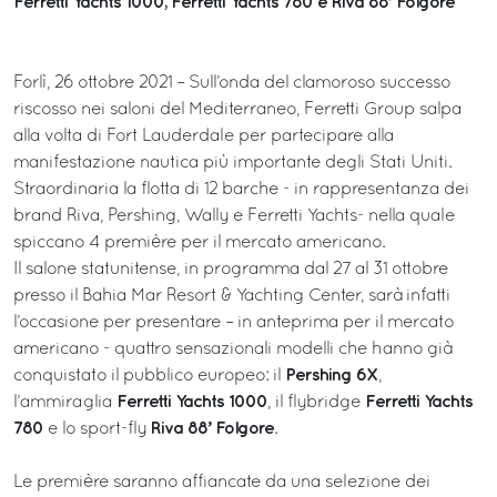
Ferretti Yachts 1000, Ferretti Yachts 780 e Riva 88’ Folgore
Forlì, 26 ottobre 2021 – Sull’onda del clamoroso successo
riscosso nei saloni del Mediterraneo, Ferretti Group salpa
alla volta di Fort Lauderdale per partecipare alla
manifestazione nautica più importante degli Stati Uniti.
Straordinaria la flotta di 12 barche - in rappresentanza dei
brand Riva, Pershing, Wally e Ferretti Yachts- nella quale
spiccano 4 première per il mercato americano.
Il salone statunitense, in programma dal 27 al 31 ottobre
presso il Bahia Mar Resort & Yachting Center, sarà infatti
l’occasione per presentare – in anteprima per il mercato
americano - quattro sensazionali modelli che hanno già
Pershing 6X
conquistato il pubblico europeo: il
,
Ferretti Yachts 1000
Ferretti Yachts
l’ammiraglia
, il flybridge
780
Riva 88’ Folgore
e lo sport-fly
.
Le première saranno affiancate da una selezione dei