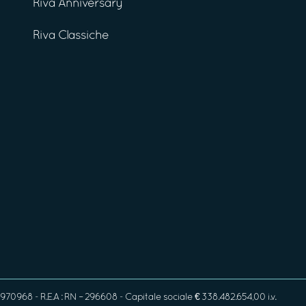
Riva Anniversary
Riva Classiche
970968 - R.E.A : RN – 296608 - Capitale sociale € 338.482.654,00 i.v.