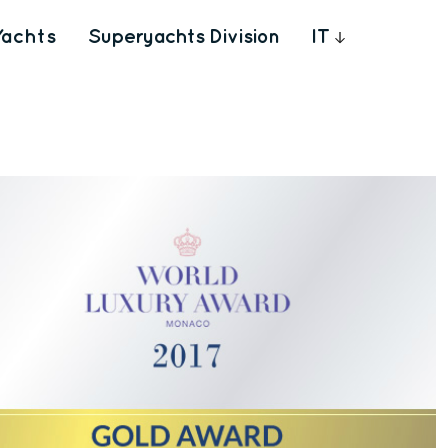
Yachts
Superyachts Division
IT