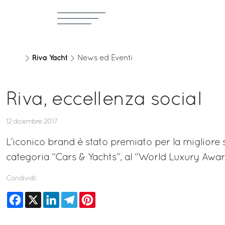
Riva Yacht
News ed Eventi
Riva, eccellenza social
12 dicembre 2017
L’iconico brand è stato premiato per la migliore s
categoria “Cars & Yachts”, al “World Luxury Awar
Condividi:
Facebook
X
LinkedIn
Telegram
Pinterest