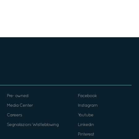
Pre- owned
Facebook
Media Center
Instagram
Careers
Youtube
Segnalazioni Wistleblowing
Linkedin
Pinterest