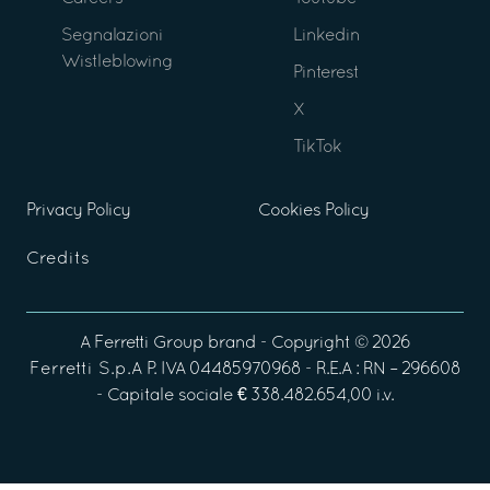
Segnalazioni
Linkedin
Wistleblowing
Pinterest
X
TikTok
Privacy Policy
Cookies Policy
Credits
A
Ferretti Group
brand - Copyright ©
2026
Ferretti S.p.A
P. IVA 04485970968 - R.E.A : RN – 296608
- Capitale sociale € 338.482.654,00 i.v.