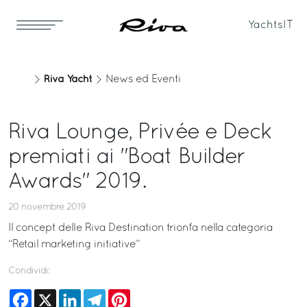
Yachts
IT
Riva Yacht
News ed Eventi
Riva Lounge, Privée e Deck
premiati ai "Boat Builder
Awards" 2019.
20 novembre 2019
Il concept delle Riva Destination trionfa nella categoria
“Retail marketing initiative”
Condividi:
Facebook
X
LinkedIn
Telegram
Pinterest