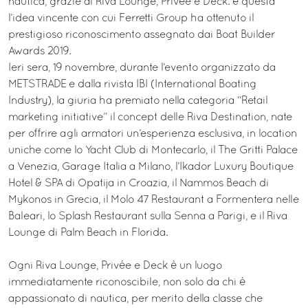
nautica, grazie ai Riva Lounge, Privée e Deck: è questa
l’idea vincente con cui Ferretti Group ha ottenuto il
prestigioso riconoscimento assegnato dai Boat Builder
Awards 2019.
Ieri sera, 19 novembre, durante l’evento organizzato da
METSTRADE e dalla rivista IBI (International Boating
Industry), la giuria ha premiato nella categoria “Retail
marketing initiative” il concept delle Riva Destination, nate
per offrire agli armatori un’esperienza esclusiva, in location
uniche come lo Yacht Club di Montecarlo, il The Gritti Palace
a Venezia, Garage Italia a Milano, l’Ikador Luxury Boutique
Hotel & SPA di Opatija in Croazia, il Nammos Beach di
Mykonos in Grecia, il Molo 47 Restaurant a Formentera nelle
Baleari, lo Splash Restaurant sulla Senna a Parigi, e il Riva
Lounge di Palm Beach in Florida.
Ogni Riva Lounge, Privée e Deck è un luogo
immediatamente riconoscibile, non solo da chi è
appassionato di nautica, per merito della classe che