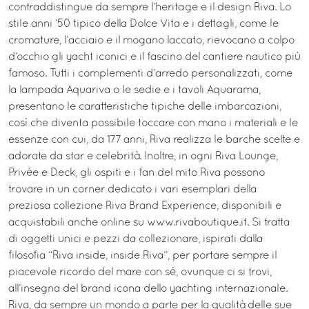
contraddistingue da sempre l’heritage e il design Riva. Lo
stile anni ’50 tipico della Dolce Vita e i dettagli, come le
cromature, l’acciaio e il mogano laccato, rievocano a colpo
d’occhio gli yacht iconici e il fascino del cantiere nautico più
famoso. Tutti i complementi d’arredo personalizzati, come
la lampada Aquariva o le sedie e i tavoli Aquarama,
presentano le caratteristiche tipiche delle imbarcazioni,
così che diventa possibile toccare con mano i materiali e le
essenze con cui, da 177 anni, Riva realizza le barche scelte e
adorate da star e celebrità. Inoltre, in ogni Riva Lounge,
Privée e Deck, gli ospiti e i fan del mito Riva possono
trovare in un corner dedicato i vari esemplari della
preziosa collezione Riva Brand Experience, disponibili e
acquistabili anche online su www.rivaboutique.it. Si tratta
di oggetti unici e pezzi da collezionare, ispirati dalla
filosofia “Riva inside, inside Riva”, per portare sempre il
piacevole ricordo del mare con sé, ovunque ci si trovi,
all’insegna del brand icona dello yachting internazionale.
Riva, da sempre un mondo a parte per la qualità delle sue