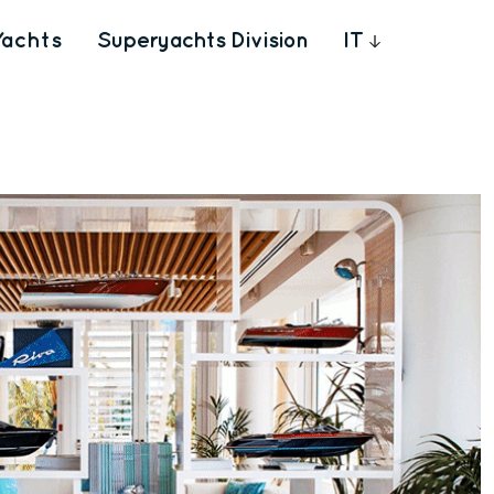
Yachts
Superyachts Division
IT