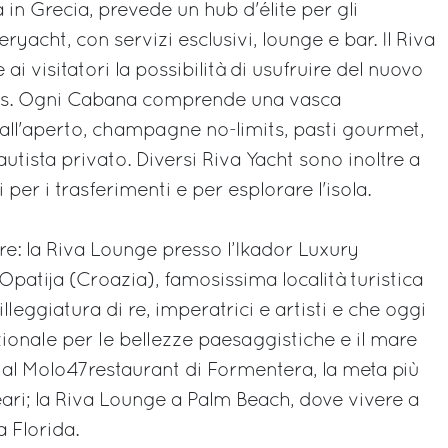
 in Grecia, prevede un hub d'élite per gli
ryacht, con servizi esclusivi, lounge e bar. Il Riva
ai visitatori la possibilità di usufruire del nuovo
s. Ogni Cabana comprende una vasca
ll'aperto, champagne no-limits, pasti gourmet,
ista privato. Diversi Riva Yacht sono inoltre a
 per i trasferimenti e per esplorare l'isola.
re: la Riva Lounge presso l’Ikador Luxury
patija (Croazia), famosissima località turistica
lleggiatura di re, imperatrici e artisti e che oggi
nazionale per le bellezze paesaggistiche e il mare
vée al Molo47restaurant di Formentera, la meta più
eari; la Riva Lounge a Palm Beach, dove vivere a
a Florida.