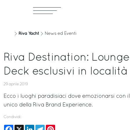
Riva Yacht
News ed Eventi
Riva Destination: Lounges
Deck esclusivi in localit
29 aprile 2019
Ecco i luoghi paradisiaci dove emozionarsi con il 
unico della Riva Brand Experience.
Condividi:
Facebook
X
LinkedIn
Telegram
Pinterest