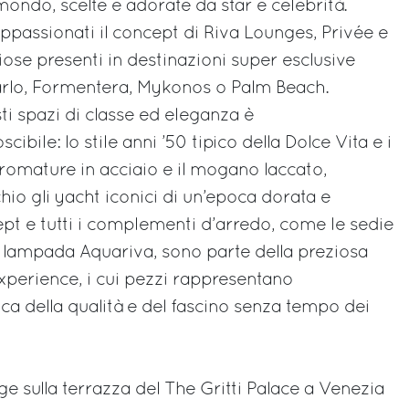
ondo, scelte e adorate da star e celebrità.
passionati il concept di Riva Lounges, Privée e
iose presenti in destinazioni super esclusive
rlo, Formentera, Mykonos o Palm Beach.
sti spazi di classe ed eleganza è
bile: lo stile anni ’50 tipico della Dolce Vita e i
cromature in acciaio e il mogano laccato,
io gli yacht iconici di un’epoca dorata e
ept e tutti i complementi d’arredo, come le sedie
a lampada Aquariva, sono parte della preziosa
xperience, i cui pezzi rappresentano
ica della qualità e del fascino senza tempo dei
e sulla terrazza del The Gritti Palace a Venezia