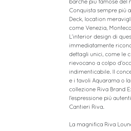
barche più famose del m
Conquista sempre più ap
Deck, location meravigl
come Venezia, Monteca
L’interior design di que
immediatamente riconosci
dettagli unici, come le 
rievocano a colpo d’occh
indimenticabile. Il conc
e i tavoli Aquarama o l
collezione Riva Brand E
l’espressione più autent
Cantieri Riva.
La magnifica Riva Loung