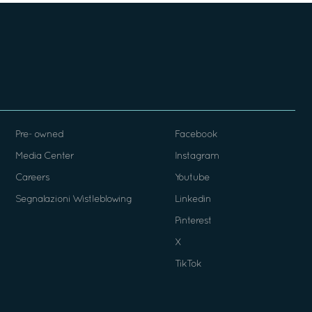
Pre- owned
Facebook
Media Center
Instagram
Careers
Youtube
Segnalazioni Wistleblowing
Linkedin
Pinterest
X
TikTok