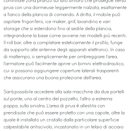
conviviale zona pranzo sul lato sinistro che prosegue verso
prua con una dormeuse leggermente rialzata, esattamente
a fianco della plancia di comando. A dritta, il mobile può
ospitare frigorifero, ice maker, grill, lavandino e vari
storage che si estendono fino al sedile della plancia,
integrandone la base come avviene nei modelli più recenti.
Il roll bar, oltre a completare esteticamente il profilo, funge
da supporto alle antenne degli apparati elettronici. In caso
di maltempo, o semplicemente per ombreggiare l’area,
l’armatore può facilmente aprire un bimini elettroidraulico,
cui si possono aggiungere coperture laterali trasparenti
che assicurano una buona protezione dell’area.
Sarà possibile accedere alla sala macchine da due portelli
sul ponte, uno al centro del pozzetto, l’altro a estrema
poppa, sulla sinistra. L’area di prua è allestita con
prendisole che può essere protetto con una capote, oltre la
quale è installato un cristallo dalla particolare superficie
calpestabile antiscivolo, incastonato in un telaio di acciaio