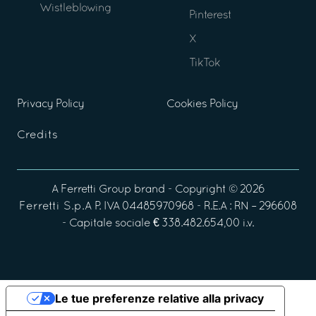
Wistleblowing
Pinterest
X
TikTok
Privacy Policy
Cookies Policy
Credits
A
Ferretti Group
brand - Copyright ©
2026
Ferretti S.p.A
P. IVA 04485970968 - R.E.A : RN – 296608
- Capitale sociale € 338.482.654,00 i.v.
Le tue preferenze relative alla privacy