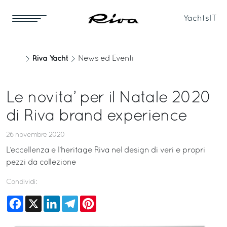
Yachts
IT
Riva Yacht
News ed Eventi
Le novita’ per il Natale 2020
di Riva brand experience
26 novembre 2020
L’eccellenza e l’heritage Riva nel design di veri e propri
pezzi da collezione
Condividi:
Facebook
X
LinkedIn
Telegram
Pinterest