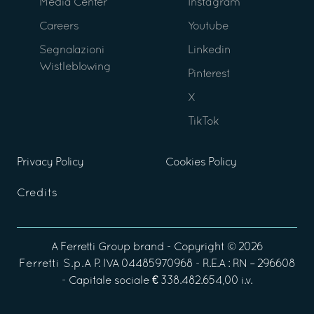
Media Center
Instagram
Careers
Youtube
Segnalazioni
Linkedin
Wistleblowing
Pinterest
X
TikTok
Privacy Policy
Cookies Policy
Credits
A
Ferretti Group
brand - Copyright ©
2026
Ferretti S.p.A
P. IVA 04485970968 - R.E.A : RN – 296608
- Capitale sociale € 338.482.654,00 i.v.