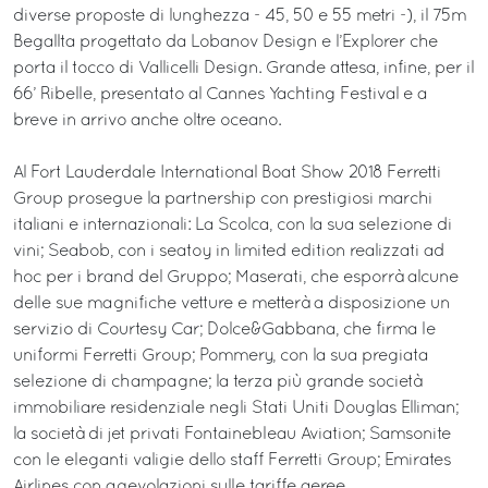
diverse proposte di lunghezza - 45, 50 e 55 metri -), il 75m
Begallta progettato da Lobanov Design e l’Explorer che
porta il tocco di Vallicelli Design. Grande attesa, infine, per il
66’ Ribelle, presentato al Cannes Yachting Festival e a
breve in arrivo anche oltre oceano.
Al Fort Lauderdale International Boat Show 2018 Ferretti
Group prosegue la partnership con prestigiosi marchi
italiani e internazionali: La Scolca, con la sua selezione di
vini; Seabob, con i seatoy in limited edition realizzati ad
hoc per i brand del Gruppo; Maserati, che esporrà alcune
delle sue magnifiche vetture e metterà a disposizione un
servizio di Courtesy Car; Dolce&Gabbana, che firma le
uniformi Ferretti Group; Pommery, con la sua pregiata
selezione di champagne; la terza più grande società
immobiliare residenziale negli Stati Uniti Douglas Elliman;
la società di jet privati Fontainebleau Aviation; Samsonite
con le eleganti valigie dello staff Ferretti Group; Emirates
Airlines con agevolazioni sulle tariffe aeree.