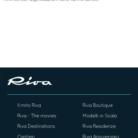
Il mito Riva
Riva Boutique
Riva - The movies
Modelli in Scala
Riva Destinations
Riva Residenze
Cantieri
Riva Anniversary