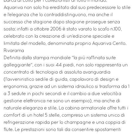
barca di culto per i collezionisti di tutto il mondo.
Aquariva non solo ha ereditato dal suo predecessore lo stile
e l’eleganza che lo contraddistinguono, ma anche il
successo che stagione dopo stagione prosegue senza
sosta: infatti a ottobre 2006 è stato varato lo scafo n.100,
celebrato con la creazione di un’edizione speciale e
limitata del modello, denominata proprio Aquariva Cento.
Rivarama
Definita dalla stampa mondiale "la più raffinata suite
galleggiante", con i suoi 44 piedi, non solo rappresenta un
concentrato di tecnologia di assoluta avanguardia
(l’avveniristico sedile di guida, capolavoro di design e
ergonomia, grazie ad un sistema idraulico si trasforma da 1
a 3 sedute in pochi secondi e il cambio a due velocità a
gestione elettronica ne sono un esempio), ma anche di
naturale eleganza e stile. La cabina armatoriale offre tutti i
comfort di un hotel 5 stelle, compreso un sistema unico di
refrigerazione rapida per lo champagne e una coppia di
flute. Le prestazioni sono tali da consentire spostamenti