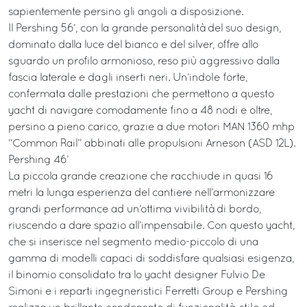
sapientemente persino gli angoli a disposizione.
Il Pershing 56’, con la grande personalità del suo design,
dominato dalla luce del bianco e del silver, offre allo
sguardo un profilo armonioso, reso più aggressivo dalla
fascia laterale e dagli inserti neri. Un’indole forte,
confermata dalle prestazioni che permettono a questo
yacht di navigare comodamente fino a 48 nodi e oltre,
persino a pieno carico, grazie a due motori MAN 1360 mhp
“Common Rail” abbinati alle propulsioni Arneson (ASD 12L).
Pershing 46’
La piccola grande creazione che racchiude in quasi 16
metri la lunga esperienza del cantiere nell’armonizzare
grandi performance ad un’ottima vivibilità di bordo,
riuscendo a dare spazio all’impensabile. Con questo yacht,
che si inserisce nel segmento medio-piccolo di una
gamma di modelli capaci di soddisfare qualsiasi esigenza,
il binomio consolidato tra lo yacht designer Fulvio De
Simoni e i reparti ingegneristici Ferretti Group e Pershing