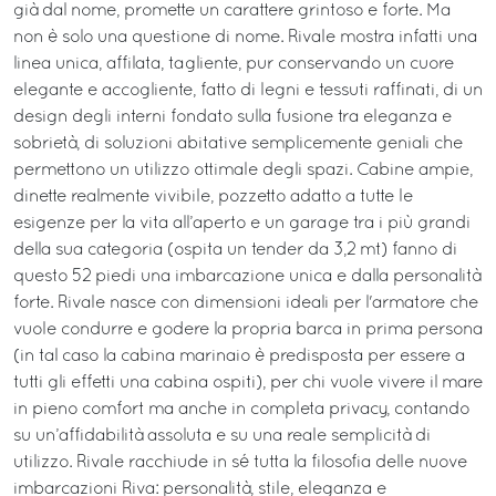
già dal nome, promette un carattere grintoso e forte. Ma
non è solo una questione di nome. Rivale mostra infatti una
linea unica, affilata, tagliente, pur conservando un cuore
elegante e accogliente, fatto di legni e tessuti raffinati, di un
design degli interni fondato sulla fusione tra eleganza e
sobrietà, di soluzioni abitative semplicemente geniali che
permettono un utilizzo ottimale degli spazi. Cabine ampie,
dinette realmente vivibile, pozzetto adatto a tutte le
esigenze per la vita all’aperto e un garage tra i più grandi
della sua categoria (ospita un tender da 3,2 mt) fanno di
questo 52 piedi una imbarcazione unica e dalla personalità
forte. Rivale nasce con dimensioni ideali per l'armatore che
vuole condurre e godere la propria barca in prima persona
(in tal caso la cabina marinaio è predisposta per essere a
tutti gli effetti una cabina ospiti), per chi vuole vivere il mare
in pieno comfort ma anche in completa privacy, contando
su un’affidabilità assoluta e su una reale semplicità di
utilizzo. Rivale racchiude in sé tutta la filosofia delle nuove
imbarcazioni Riva: personalità, stile, eleganza e