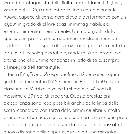
Grande protagonista della flotta Itama, l’Itama FiftyFive,
varato nel 2006, è una imbarcazione completamente
nuova, capace di combinare elevate performance con un
layout in grado di offrire spazi inimmaginabili, sia
esternamente sia internamente. Un motoryacht dalla
spiccata impronta contemporanea, mostra in maniera
evidente tutti gli aspetti di evoluzione e potenziamento in
termini di tecnologie adottate, modernità del progetto e
attenzione alle ultime tendenze in fatto di stile, sempre
all’insegna dell’Itama style.
L’Itama FiftyFive può ospitare fino a 12 persone. L’open
yacht ha due motori MAN Common Rail da 1360 cavalli
ciascuno, in V-drive, e velocità stimate di 41 nodi di
massima e 37 nodi di crociera. Queste prestazioni
d’eccellenza sono rese possibili anche dalla linea dello
scafo, connotata con forza dalla ormai celebre V molto
pronunciata: un nuovo assetto più dinamico, con una prua
più alta ed una poppa più slanciata rispetto al passato. Il
nuovo disegno della coperta, grazie ad una maggior