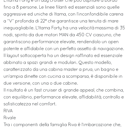
L’Itama Forty è un day cruiser che può ospitare a bordo
fino a 8 persone. Le linee filanti ed essenziali sono quelle
aggressive ed uniche di Itama, con l’inconfondibile carena
a “V” profonda di 22° che garantisce una tenuta di mare
ineguagliabile. L’Itama Forty ha una velocità massima di 35
nodi, spinto da due motori MAN da 450 CV ciascuno, che
garantiscono performance elevate, rendendolo un open
potente e affidabile con un perfetto assetto di navigazione.
Il layout sottocoperta ha un design raffinato ed essenziale
abbinato a spazi grandi e modulari. Questo modello,
caratterizzato da una cabina master a prua, un bagno e
un'ampia dinette con cucina a scomparsa, è disponibile in
due versione, con una o due cabine.
Il risultato è un fast cruiser di grande appeal, che combina,
con equilibrio, performance elevate, affidabilità, controllo e
sofisticatezza nel comfort.
RIVA
Rivale
Tra i componenti della famiglia Riva è l’imbarcazione che,