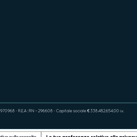
970968 - R.E.A : RN – 296608 - Capitale sociale € 338.482.654,00 i.v.
tiva sulla raccolta
Le tue preferenze relative alla privacy