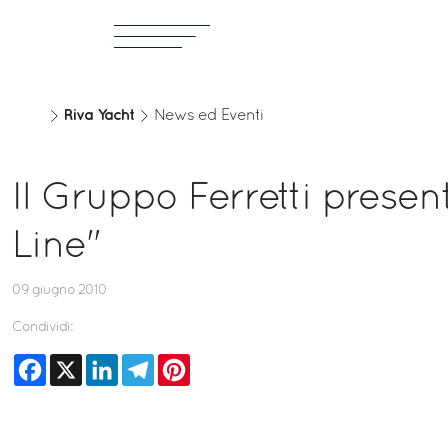
Riva Yacht
News ed Eventi
Il Gruppo Ferretti pres
Line"
09 giugno 2010
Condividi:
Facebook
X
LinkedIn
Telegram
Pinterest