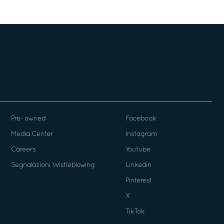
Pre- owned
Facebook
Media Center
Instagram
Careers
Youtube
Segnalazioni Wistleblowing
Linkedin
Pinterest
X
TikTok