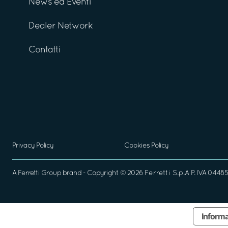
News ed Eventi
Dealer Network
Contatti
Privacy Policy
Cookies Policy
A
Ferretti Group
brand - Copyright ©
2026
Ferretti S.p.A
P. IVA 04485
Informa