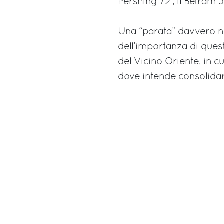
Pershing 72’, il Betram 
Una “parata” davvero nu
dell’importanza di ques
del Vicino Oriente, in cu
dove intende consolidar