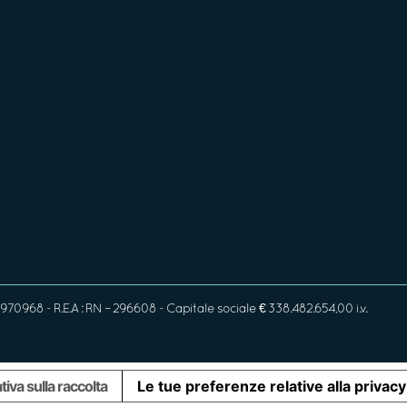
970968 - R.E.A : RN – 296608 - Capitale sociale € 338.482.654,00 i.v.
tiva sulla raccolta
Le tue preferenze relative alla privacy