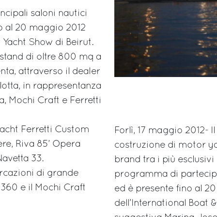
cipali saloni nautici
ino al 20 maggio 2012
r Yacht Show di Beirut.
 stand di oltre 800 mq a
ta, attraverso il dealer
lotta, in rappresentanza
a, Mochi Craft e Ferretti
yacht Ferretti Custom
Forlì, 17 maggio 2012- Il
nere, Riva 85’ Opera
costruzione di motor ya
Navetta 33.
brand tra i più esclusivi
arcazioni di grande
programma di partecipazi
m 360 e il Mochi Craft
ed è presente fino al 2
dell’International Boa