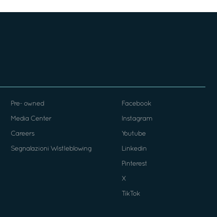
Pre- owned
Facebook
Media Center
Instagram
Careers
Youtube
Segnalazioni Wistleblowing
Linkedin
Pinterest
X
TikTok