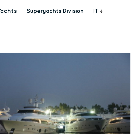
Yachts
Superyachts Division
IT