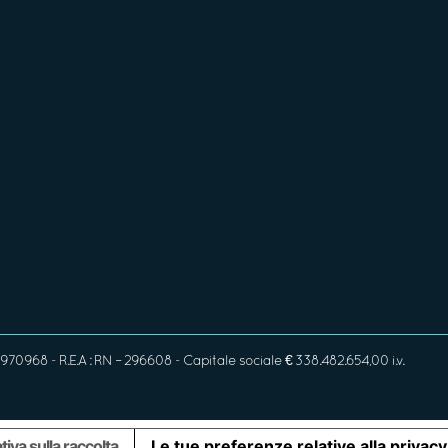
970968 - R.E.A : RN – 296608 - Capitale sociale € 338.482.654,00 i.v.
tiva sulla raccolta
Le tue preferenze relative alla privacy