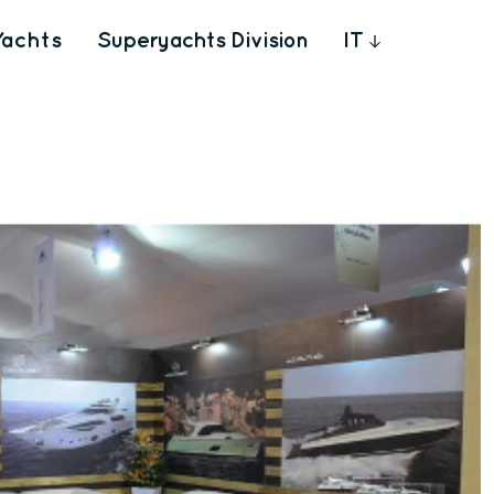
Yachts
Superyachts Division
IT