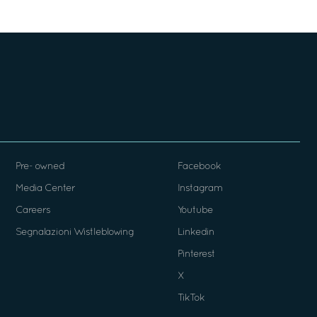
Pre- owned
Facebook
Media Center
Instagram
Careers
Youtube
Segnalazioni Wistleblowing
Linkedin
Pinterest
X
TikTok