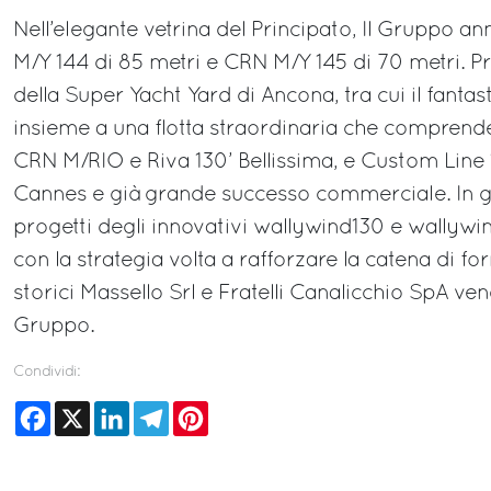
Nell’elegante vetrina del Principato, Il Gruppo a
M/Y 144 di 85 metri e CRN M/Y 145 di 70 metri. Pr
della Super Yacht Yard di Ancona, tra cui il fantas
insieme a una flotta straordinaria che comprend
CRN M/RIO e Riva 130’ Bellissima, e Custom Line 
Cannes e già grande successo commerciale. In 
progetti degli innovativi wallywind130 e wallywin
con la strategia volta a rafforzare la catena di for
storici Massello Srl e Fratelli Canalicchio SpA ve
Gruppo.
Condividi:
Facebook
X
LinkedIn
Telegram
Pinterest