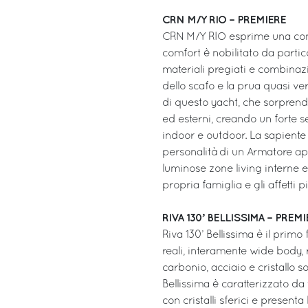
CRN M/Y RIO – PREMIERE
CRN M/Y RIO esprime una conc
comfort è nobilitato da partic
materiali pregiati e combinazi
dello scafo e la prua quasi ve
di questo yacht, che sorprende
ed esterni, creando un forte 
indoor e outdoor. La sapiente 
personalità di un Armatore ap
luminose zone living interne e
propria famiglia e gli affetti pi
RIVA 130’ BELLISSIMA – PREM
Riva 130’ Bellissima è il prim
reali, interamente wide body, 
carbonio, acciaio e cristallo s
Bellissima è caratterizzato da t
con cristalli sferici e present