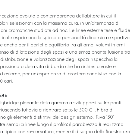
ezione evoluta e contemporanea dell’abitare in cui il
olari selezionati con la massima cura, in un’alternanza di
oni cromatiche studiate ad hoc. Le linee esterne tese e fluide
rticale esprimono la spiccata personalità dinamica e sportiva
 anche per il perfetto equilibrio tra gli ampi volumi interni
senso di dilatazione degli spazi e una emozionante fusione tra
distribuzione e valorizzazione degli spazi rispecchia la
passionato della vita di bordo che ha richiesto vaste e
d esterne, per un’esperienza di crociera condivisa con la
ù cari.
IERE
o flybridge planante della gamma a svilupparsi su tre ponti
riuscendo tuttavia a rientrare sotto le 300 GT. Fibra di
ono gli elementi distintivi del design esterno. Riva 130’
re semplici linee lungo il profilo: il parabrezza è realizzato
a la tipica contro-curvatura, mentre il disegno della finestratura