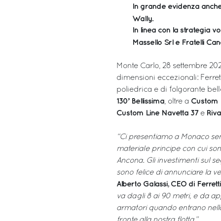
In grande evidenza anche 
Wally.
In linea con la strategia vo
Massello Srl e Fratelli Ca
Monte Carlo, 28 settembre 2022 
dimensioni eccezionali: Ferre
poliedrica e di folgorante be
130’ Bellissima
Custom L
, oltre a
Custom Line Navetta 37
Riva
e
“Ci presentiamo a Monaco sempre
materiale principe con cui sono
Ancona. Gli investimenti sul 
sono felice di annunciare la v
Alberto Galassi, CEO di Ferret
va dagli 8 ai 90 metri, e da a
armatori quando entrano nella 
fronte alla nostra flotta.”