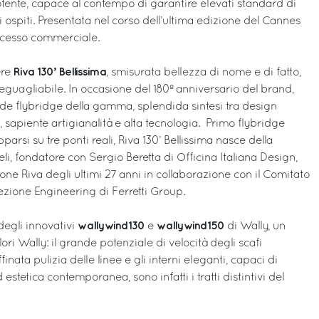
otente, capace al contempo di garantire elevati standard di
i ospiti. Presentata nel corso dell’ultima edizione del Cannes
uccesso commerciale.
Riva 130’ Bellissima
ère
, smisurata bellezza di nome e di fatto,
ineguagliabile. In occasione del 180º anniversario del brand,
rande flybridge della gamma, splendida sintesi tra design
 sapiente artigianalità e alta tecnologia. Primo flybridge
arsi su tre ponti reali, Riva 130’ Bellissima nasce della
i, fondatore con Sergio Beretta di Officina Italiana Design,
one Riva degli ultimi 27 anni in collaborazione con il Comitato
rezione Engineering di Ferretti Group.
wallywind130
wallywind150
degli innovativi
e
di Wally, un
ri Wally: il grande potenziale di velocità degli scafi
inata pulizia delle linee e gli interni eleganti, capaci di
stetica contemporanea, sono infatti i tratti distintivi del