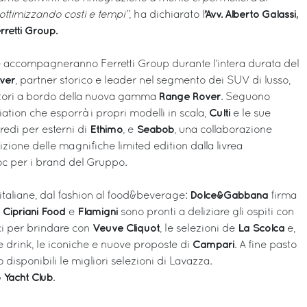
’Avv. Alberto Galassi,
ottimizzando costi e tempi”
, ha dichiarato l
retti Group.
 accompagneranno Ferretti Group durante l’intera durata del
ver
, partner storico e leader nel segmento dei SUV di lusso,
Range Rover
matori a bordo della nuova gamma
. Seguono
Culti
iation che esporrà i propri modelli in scala,
e le sue
Ethimo
Seabob
arredi per esterni di
, e
, una collaborazione
izione delle magnifiche limited edition dalla livrea
oc per i brand del Gruppo.
Dolce&Gabbana
italiane, dal fashion al food&beverage:
firma
Cipriani Food
Flamigni
e
e
sono pronti a deliziare gli ospiti con
Veuve Cliquot
La Scolca
lici per brindare con
, le selezioni de
e,
Campari
 e drink, le iconiche e nuove proposte di
. A fine pasto
disponibili le migliori selezioni di Lavazza.
Yacht Club
.