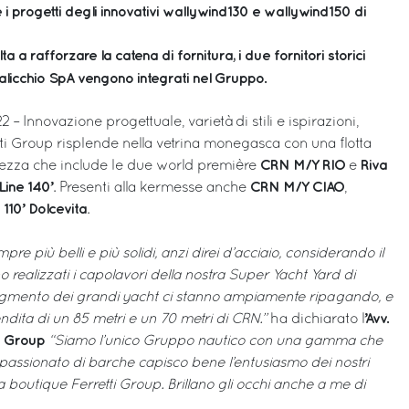
i progetti degli innovativi wallywind130 e wallywind150 di
lta a rafforzare la catena di fornitura, i due fornitori storici
nalicchio SpA vengono integrati nel Gruppo.
– Innovazione progettuale, varietà di stili e ispirazioni,
tti Group risplende nella vetrina monegasca con una flotta
CRN M/Y RIO
Riva
llezza che include le due world première
e
ine 140’
CRN M/Y CIAO
. Presenti alla kermesse anche
,
 110’ Dolcevita
.
 più belli e più solidi, anzi direi d’acciaio, considerando il
 realizzati i capolavori della nostra Super Yacht Yard di
segmento dei grandi yacht ci stanno ampiamente ripagando, e
’Avv.
endita di un 85 metri e un 70 metri di CRN.”
ha dichiarato l
ti Group
“Siamo l’unico Gruppo nautico con una gamma che
ppassionato di barche capisco bene l’entusiasmo dei nostri
boutique Ferretti Group. Brillano gli occhi anche a me di