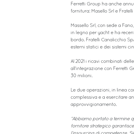
Ferretti Group ha anche annun
fornitura: Masello Srl e Fratel
Massello Srl, con sede a Fan
in legno per yacht e ha recen
bordo. Fratelli Canalicchio Sp
esterni statici e dei sistemi ci
Al 2021 i ricavi combinati del
all’integrazione con Ferretti 
30 milioni.
Le due operazioni, in linea con
complessiva e a esercitare anc
approvvigionamento.
“Abbiamo portato a termine qu
fornitore strategico garantisce 
l’insourcing di competenze. Si