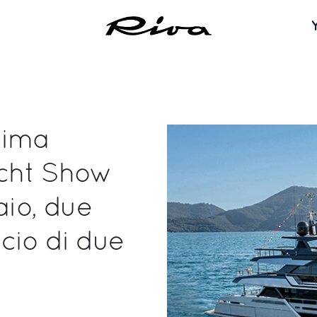
prima
cht Show
aio, due
cio di due