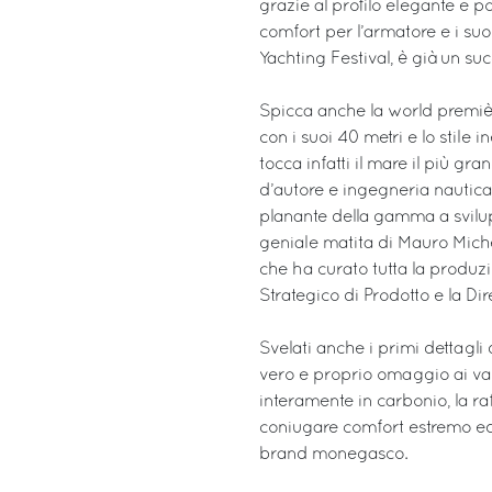
grazie al profilo elegante e p
comfort per l’armatore e i suo
Yachting Festival, è già un s
Spicca anche la world premi
con i suoi 40 metri e lo stile 
tocca infatti il mare il più g
d’autore e ingegneria nautica,
planante della gamma a svilupp
geniale matita di Mauro Michel
che ha curato tutta la produzi
Strategico di Prodotto e la Di
Svelati anche i primi dettagli 
vero e proprio omaggio ai valo
interamente in carbonio, la raff
coniugare comfort estremo ed e
brand monegasco.