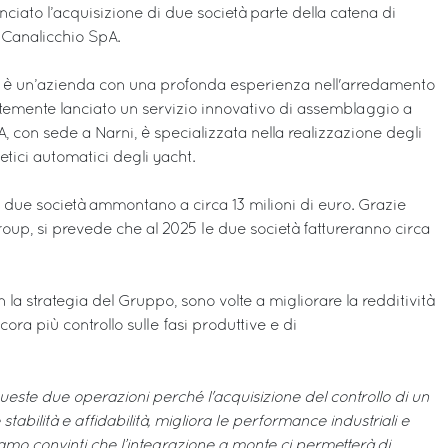
ciato l’acquisizione di due società parte della catena di
li Canalicchio SpA.
o, è un’azienda con una profonda esperienza nell'arredamento
temente lanciato un servizio innovativo di assemblaggio a
A, con sede a Narni, è specializzata nella realizzazione degli
netici automatici degli yacht.
le due società ammontano a circa 13 milioni di euro. Grazie
Group, si prevede che al 2025 le due società fattureranno circa
 la strategia del Gruppo, sono volte a migliorare la redditività
ora più controllo sulle fasi produttive e di
este due operazioni perché l'acquisizione del controllo di un
stabilità e affidabilità, migliora le performance industriali e
amo convinti che l’integrazione a monte ci permetterà di