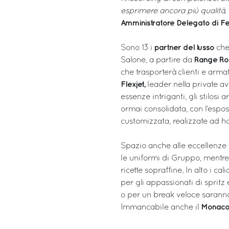
esprimere ancora più qualità, 
Amministratore Delegato di Fer
partner del lusso
Sono 13 i
che
Range Ro
Salone, a partire da
che trasporterà clienti e ar
Flexjet,
leader nella private av
essenze intriganti, gli stilosi 
ormai consolidata, con l’espos
customizzata, realizzate ad h
Spazio anche alle eccellenze 
le uniformi di Gruppo, mentr
ricette sopraffine. In alto i ca
per gli appassionati di spritz
o per un break veloce saranno 
Monaco 
Immancabile anche il