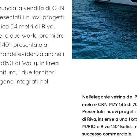
nnuncia la vendita di CRN
esentati i nuovi progetti
tico 54 metri di Riva,
e le due world première
140’, presentata a
grande evidenza anche i
d150 di Wally. In linea
nitura, i due fornitori
ngono integrati nel
Nell’elegante vetrina del 
metri e CRN M/Y 145 di 70
Presentati i nuovi progetti
di Riva, insieme a una fl
M/RIO e Riva 130’ Belliss
successo commerciale.