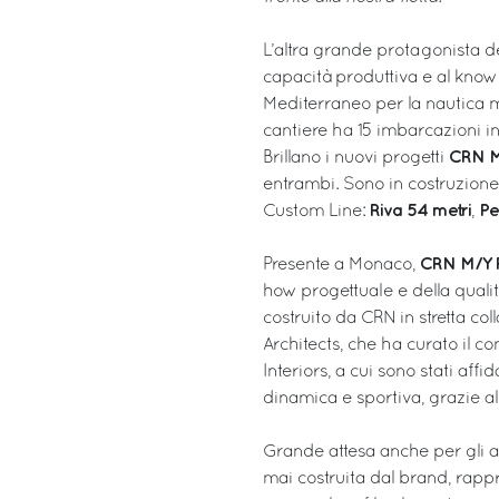
L’altra grande protagonista d
capacità produttiva e al know 
Mediterraneo per la nautica mo
cantiere ha 15 imbarcazioni i
CRN M
Brillano i nuovi progetti
entrambi. Sono in costruzione 
Riva 54 metri
Pe
Custom Line:
,
CRN M/Y 
Presente a Monaco,
how progettuale e della qualit
costruito da CRN in stretta co
Architects, che ha curato il co
Interiors, a cui sono stati aff
dinamica e sportiva, grazie al
Grande attesa anche per gli a
mai costruita dal brand, rapp