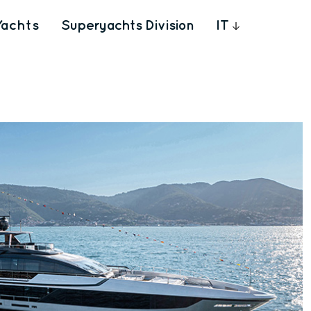
Yachts
Superyachts Division
IT