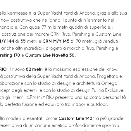
ella kermesse è la Super Yacht Yard di Ancona, grazie alla sua
how costruttivo che ne fanno il punto di riferimento nel
ndiale. Con quasi 77 mila metri quadri di superficie, il
n costruzione dei marchi CRN, Riva, Pershing e Custom Line.
/Y 144
CRN M/Y 145
di 85 metri e
di 70 metri, già venduti
anche altri incredibili progetti a marchio Riva, Pershing e
rshing 170
Custom Line Navetta 50.
e
RIO
62 metri
, il nuovo
, è la massima espressione del know-
à costruttiva della Super Yacht Yard di Ancona. Progettato e
llaborazione con lo studio di design e architettura Omega
ncept degli esterni, e con lo studio di design Pulina Exclusive
idati gli interni, CRN M/Y RIO presenta una spiccata personalità
la perfetta fusione ed equilibro tra indoor e outdoor.
Custom Line 140’
ltri modelli presentati, come
, la più grande
resentativa di un canone estetico profondamente sportivo