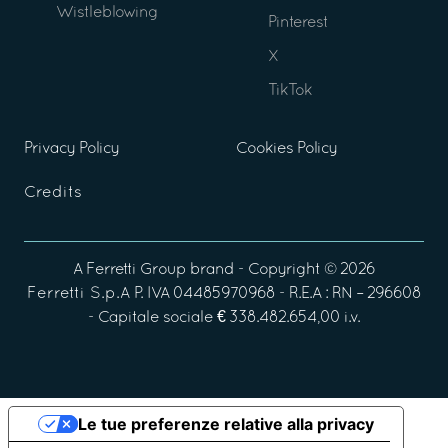
Wistleblowing
Pinterest
X
TikTok
Privacy Policy
Cookies Policy
Credits
A
Ferretti Group
brand - Copyright ©
2026
Ferretti S.p.A
P. IVA 04485970968 - R.E.A : RN – 296608
- Capitale sociale € 338.482.654,00 i.v.
Le tue preferenze relative alla privacy