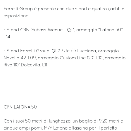
Ferretti Group è presente con due stand e quattro yacht in
esposizione:
- Stand CRN: Sybass Avenue – QT1; ormeggio “Latona 50”:
T14
- Stand Ferretti Group: QL7 / Jetéè Lucciana; ormeggio
Navetta 42: L09; ormeggio Custom Line 120’: L10; ormeggio
Riva 110’ Dolcevita: L11
CRN LATONA 50
Con i suoi 50 metri di lunghezza, un baglio di 9,20 metri e
cinque ampi ponti, M/Y Latona affascina per il perfetto