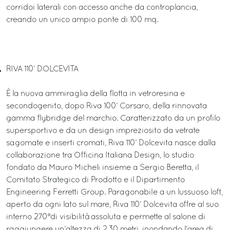
corridoi laterali con accesso anche da controplancia,
creando un unico ampio ponte di 100 mq.
RIVA 110’ DOLCEVITA
È la nuova ammiraglia della flotta in vetroresina e
secondogenito, dopo Riva 100’ Corsaro, della rinnovata
gamma flybridge del marchio. Caratterizzato da un profilo
supersportivo e da un design impreziosito da vetrate
sagomate e inserti cromati, Riva 110’ Dolcevita nasce dalla
collaborazione tra Officina Italiana Design, lo studio
fondato da Mauro Micheli insieme a Sergio Beretta, il
Comitato Strategico di Prodotto e il Dipartimento
Engineering Ferretti Group. Paragonabile a un lussuoso loft,
aperto da ogni lato sul mare, Riva 110’ Dolcevita offre al suo
interno 270°di visibilità assoluta e permette al salone di
raggiungere un’altezza di 2,30 metri, inondando l’area di