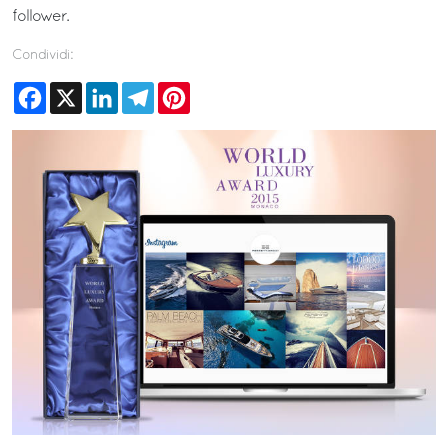
follower.
Condividi:
Facebook
X
LinkedIn
Telegram
Pinterest