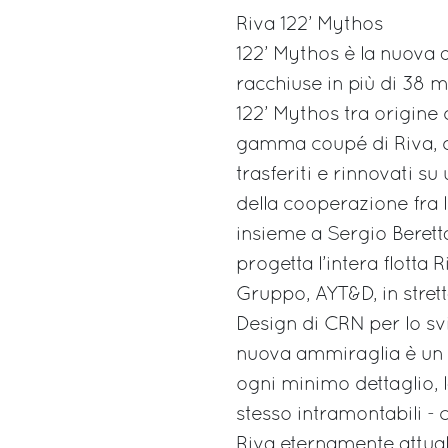
Riva 122’ Mythos
122’ Mythos è la nuova a
racchiuse in più di 38 me
122’ Mythos tra origine 
gamma coupé di Riva, da c
trasferiti e rinnovati s
della cooperazione fra 
insieme a Sergio Beretta
progetta l’intera flotta 
Gruppo, AYT&D, in strett
Design di CRN per lo svi
nuova ammiraglia è un Ri
ogni minimo dettaglio, l
stesso intramontabili -
Riva eternamente attual