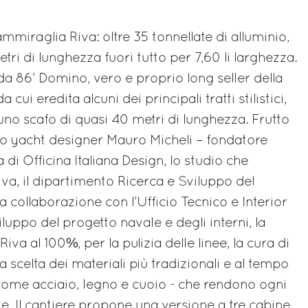
mmiraglia Riva: oltre 35 tonnellate di alluminio,
tri di lunghezza fuori tutto per 7,60 li larghezza.
da 86’ Domino, vero e proprio long seller della
ui eredita alcuni dei principali tratti stilistici,
u uno scafo di quasi 40 metri di lunghezza. Frutto
lo yacht designer Mauro Micheli – fondatore
 di Officina Italiana Design, lo studio che
Riva, il dipartimento Ricerca e Sviluppo del
a collaborazione con l’Ufficio Tecnico e Interior
luppo del progetto navale e degli interni, la
va al 100%, per la pulizia delle linee, la cura di
a scelta dei materiali più tradizionali e al tempo
 come acciaio, legno e cuoio - che rendono ogni
e. Il cantiere propone una versione a tre cabine