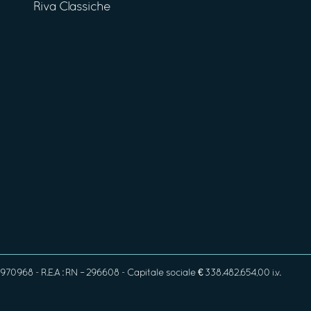
Riva Classiche
970968 - R.E.A : RN – 296608 - Capitale sociale € 338.482.654,00 i.v.