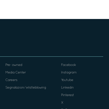
Pre- owned
Facebook
Media Center
Instagram
Careers
Youtube
Segnalazioni Wistleblowing
Linkedin
Pinterest
X