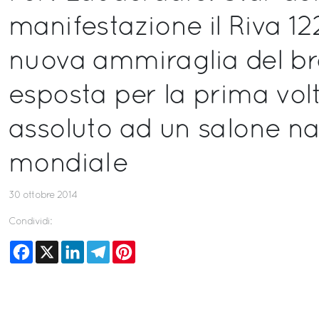
manifestazione il Riva 12
nuova ammiraglia del b
esposta per la prima volt
assoluto ad un salone na
mondiale
30 ottobre 2014
Condividi:
Facebook
X
LinkedIn
Telegram
Pinterest