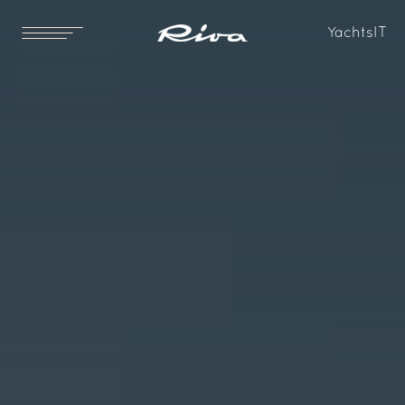
Yachts
IT