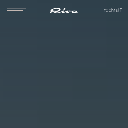
Yachts
IT