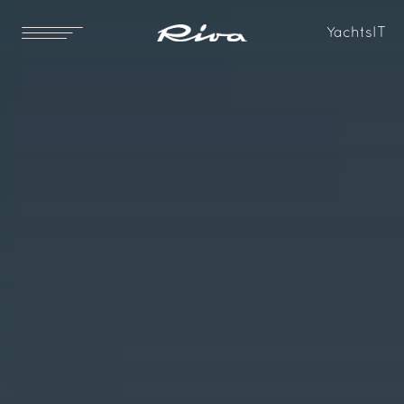
Yachts
IT