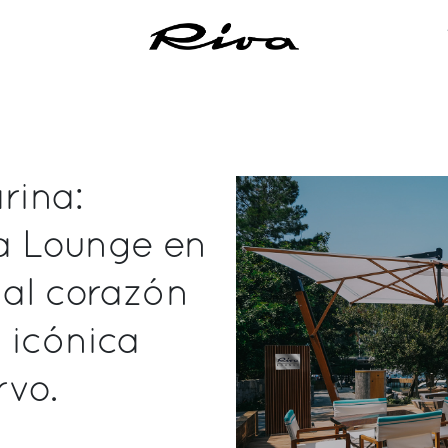
rina:
a Lounge en
 al corazón
 icónica
rvo.