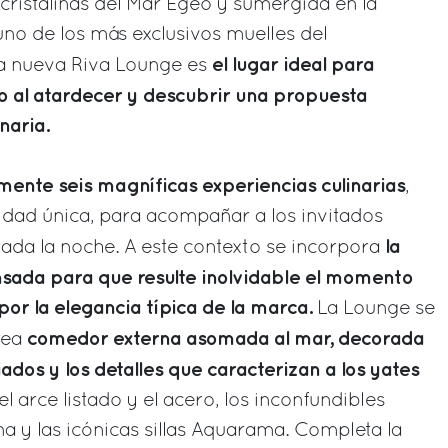
ristalinas del Mar Egeo y sumergida en la
no de los más exclusivos muelles del
el lugar ideal para
la nueva Riva Lounge es
vo al atardecer y descubrir una propuesta
naria.
ente seis magníficas experiencias culinarias
,
idad única, para acompañar a los invitados
la
rada la noche. A este contexto se incorpora
sada para que resulte inolvidable el momento
por la elegancia típica de la marca.
La Lounge se
comedor externa asomada al mar, decorada
rea
ados y los detalles que caracterizan a los yates
el arce listado y el acero, los inconfundibles
a y las icónicas sillas Aquarama. Completa la