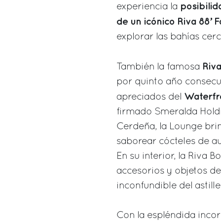
posibilid
experiencia la
de un icónico Riva 88’ F
explorar las bahías cer
Riva
También la famosa
por quinto año consecu
Waterfr
apreciados del
firmado Smeralda Hold
Cerdeña, la Lounge bri
saborear cócteles de au
En su interior, la Riva
accesorios y objetos de
inconfundible del astil
Con la espléndida inco