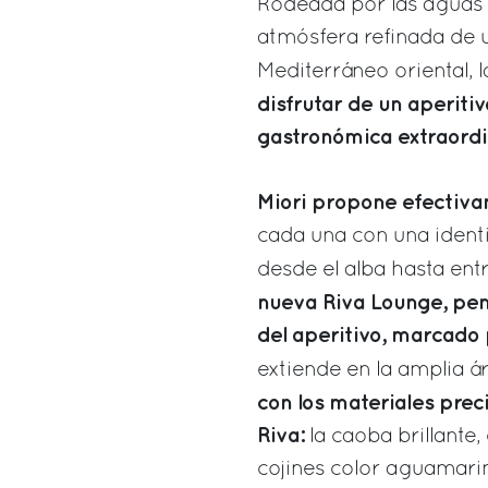
Rodeada por las aguas c
atmósfera refinada de u
Mediterráneo oriental, 
disfrutar de un aperiti
gastronómica extraordi
Miori propone efectivam
cada una con una ident
desde el alba hasta ent
nueva Riva Lounge, pen
del aperitivo, marcado 
extiende en la amplia á
con los materiales preci
Riva:
la caoba brillante, 
cojines color aguamarin