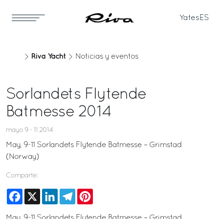
Yates
ES
Riva Yacht
Noticias y eventos
Sorlandets Flytende
Batmesse 2014
mayo 9 - 11 2014
May, 9-11 Sorlandets Flytende Batmesse – Grimstad
(Norway)
Comparte:
Facebook
X
LinkedIn
Telegram
Pinterest
May, 9-11 Sorlandets Flytende Batmesse – Grimstad