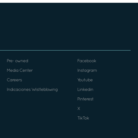
Pre- owned
Facebook
Media Center
Instagram
Careers
Youtube
Indicaciones Wistleblowing
Linkedin
Pinterest
X
TikTok