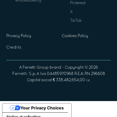
Wistleblowing
Pinterest
X
TikTok
Privacy Policy
Cookies Policy
Credits
A
Ferretti Group
brand - Copyright ©
2026
Ferretti S.p.A
Iva 04485970968 R.E.A: RN 296608
Capital social € 338.482.654,00 i.v.
Your Privacy Choices
Notice at collection