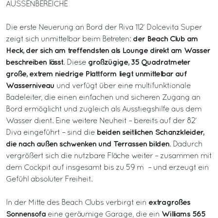
AUSSENBEREICHE
Die erste Neuerung an Bord der Riva 112’ Dolcevita Super
der Beach Club am
zeigt sich unmittelbar beim Betreten:
Heck, der sich am treffendsten als Lounge direkt am Wasser
beschreiben lässt
großzügige, 35 Quadratmeter
. Diese
große, extrem niedrige Plattform liegt unmittelbar auf
Wasserniveau
und verfügt über eine multifunktionale
Badeleiter, die einen einfachen und sicheren Zugang an
Bord ermöglicht und zugleich als Ausstiegshilfe aus dem
Wasser dient. Eine weitere Neuheit – bereits auf der 82’
beiden seitlichen Schanzkleider,
Diva eingeführt – sind die
die nach außen schwenken und Terrassen bilden
. Dadurch
vergrößert sich die nutzbare Fläche weiter – zusammen mit
dem Cockpit auf insgesamt bis zu 59 m² – und erzeugt ein
Gefühl absoluter Freiheit.
extragroßes
In der Mitte des Beach Clubs verbirgt ein
Sonnensofa
Williams 565
eine geräumige Garage, die ein