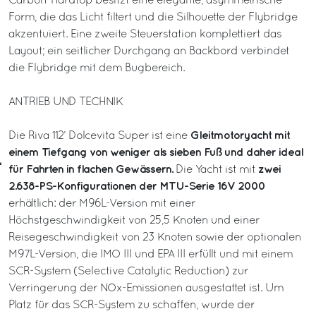
Carbon-Hardtop besitzt eine elegante, asymmetrische
Form, die das Licht filtert und die Silhouette der Flybridge
akzentuiert. Eine zweite Steuerstation komplettiert das
Layout; ein seitlicher Durchgang an Backbord verbindet
die Flybridge mit dem Bugbereich.
ANTRIEB UND TECHNIK
Gleitmotoryacht mit
Die Riva 112’ Dolcevita Super ist eine
einem Tiefgang von weniger als sieben Fuß und daher ideal
für Fahrten in flachen Gewässern.
zwei
Die Yacht ist mit
2.638-PS-Konfigurationen der MTU-Serie 16V 2000
erhältlich: der M96L-Version mit einer
Höchstgeschwindigkeit von 25,5 Knoten und einer
Reisegeschwindigkeit von 23 Knoten sowie der optionalen
M97L-Version, die IMO III und EPA III erfüllt und mit einem
SCR-System (Selective Catalytic Reduction) zur
Verringerung der NOx-Emissionen ausgestattet ist. Um
Platz für das SCR-System zu schaffen, wurde der