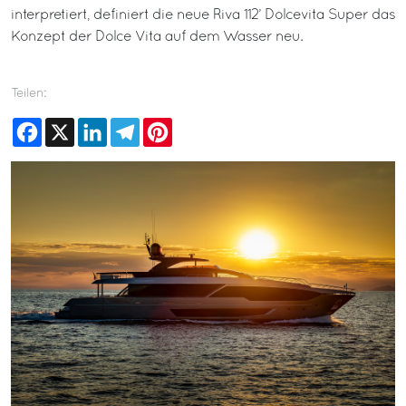
interpretiert, definiert die neue Riva 112’ Dolcevita Super das
Konzept der Dolce Vita auf dem Wasser neu.
Teilen:
Facebook
X
LinkedIn
Telegram
Pinterest