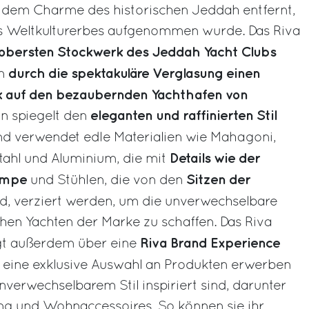
 dem Charme des historischen Jeddah entfernt,
des Weltkulturerbes aufgenommen wurde. Das Riva
obersten Stockwerk des Jeddah Yacht Clubs
durch die spektakuläre Verglasung einen
en
 auf den bezaubernden Yachthafen von
eleganten und raffinierten Stil
gn spiegelt den
nd verwendet edle Materialien wie Mahagoni,
Details wie der
Stahl und Aluminium, die mit
ampe
Sitzen der
und Stühlen, die von den
nd, verziert werden, um die unverwechselbare
hen Yachten der Marke zu schaffen. Das Riva
Riva Brand Experience
ügt außerdem über eine
e eine exklusive Auswahl an Produkten erwerben
nverwechselbarem Stil inspiriert sind, darunter
g und Wohnaccessoires. So können sie ihr