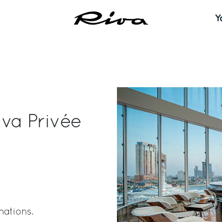
Y
va Privée
nations.