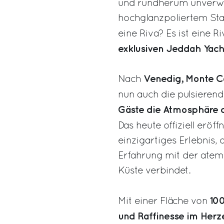
und rundherum unverw
hochglanzpoliertem Sta
eine Riva? Es ist eine R
exklusiven Jeddah Yach
Venedig, Monte Ca
Nach
nun auch die pulsieren
Gäste die Atmosphäre d
Das heute offiziell eröff
einzigartiges Erlebnis,
Erfahrung mit der ate
Küste verbindet.
10
Mit einer Fläche von
und Raffinesse im Herz