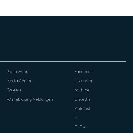
Pre- owned
Facebook
Media Center
Instagram
Careers
Youtube
Wistleblowing Neldungen
Linkedin
Pinterest
X
TikTok