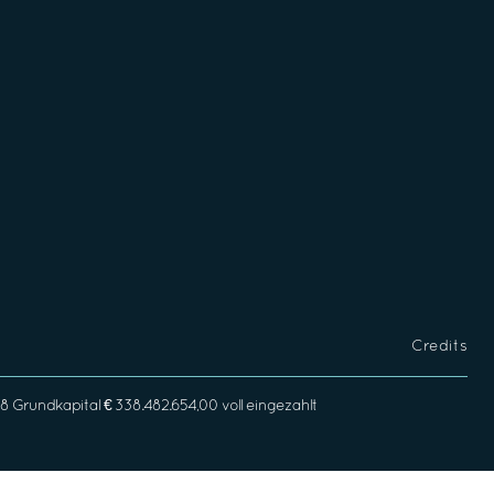
Credits
rundkapital € 338.482.654,00 voll eingezahlt