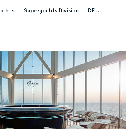
achts
Superyachts Division
DE