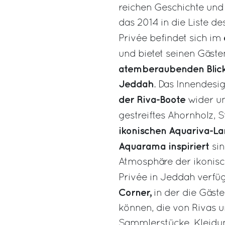
reichen Geschichte und
das 2014 in die Liste 
Privée befindet sich im
und bietet seinen Gäst
atemberaubenden Blick
Jeddah
. Das Innendesi
der Riva-Boote
wider u
gestreiftes Ahornholz, 
ikonischen Aquariva-L
Aquarama inspiriert
si
Atmosphäre der ikonisc
Privée in Jeddah verf
Corner,
in der die Gäst
können, die von Rivas u
Sammlerstücke, Kleidun