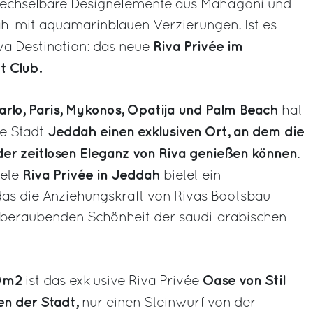
echselbare Designelemente aus Mahagoni und
hl mit aquamarinblauen Verzierungen. Ist es
Riva Privée im
iva Destination: das neue
t Club.
rlo, Paris, Mykonos, Opatija und Palm Beach
hat
Jeddah einen exklusiven Ort, an dem die
de Stadt
er zeitlosen Eleganz von Riva genießen können
.
Riva Privée in Jeddah
nete
bietet ein
 das die Anziehungskraft von Rivas Bootsbau-
mberaubenden Schönheit der saudi-arabischen
0m2
Oase von Stil
ist das exklusive Riva Privée
en der Stadt,
nur einen Steinwurf von der