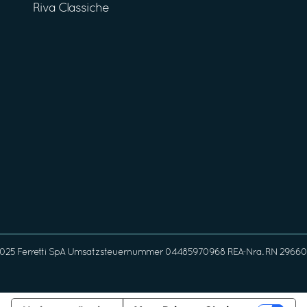
Riva Classiche
025 Ferretti SpA Umsatzsteuernummer 04485970968 REA-Nra. RN 296608 G