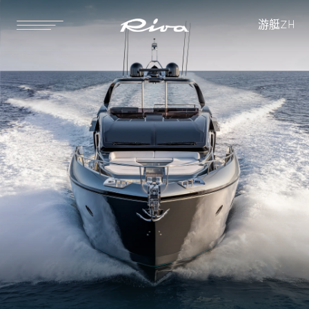
全长
船体长
游艇
ZH
25.29 [m]
22.56 [m]
83 ft 0 in
74 ft 0 in
水线长
最大船宽
21.14 [m]
6.08 [m]
69 ft 4 in
19 ft 11 in
吃水深度
空载排水量（即船重）
2.05 [m]
69500 [kg]
6 ft 9 in
153,221 [lbs]
满载排水量
油箱容量
79000 [kg]
6400 [l]
174,165 [lbs]
1,691 [US gal]