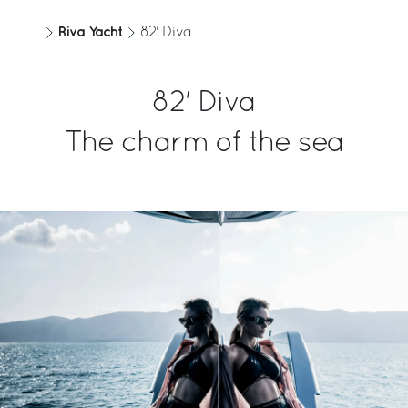
水箱容量
发动机
Riva Yacht
82' Diva
1100 [l]
MAN V12 1900
291 [US gal]
82' Diva
发动机功率
最高速度
The charm of the sea
1900
30.5 [kn]
巡航速度
巡航速度下的里程
27 [kn]
290 [nm]