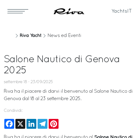
Yachts
IT
Riva Yacht
News ed Eventi
Salone Nautico di Genova
2025
settembre 18 - 23/09/2025
Riva ha il piacere di darvi il benvenuto al Salone Nautico di
Genova dal 18 al 23 settembre 2025.
Condividi:
Facebook
X
LinkedIn
Telegram
Pinterest
Salone Nautico di
Riva ha il piacere di darvi il benvenuto al