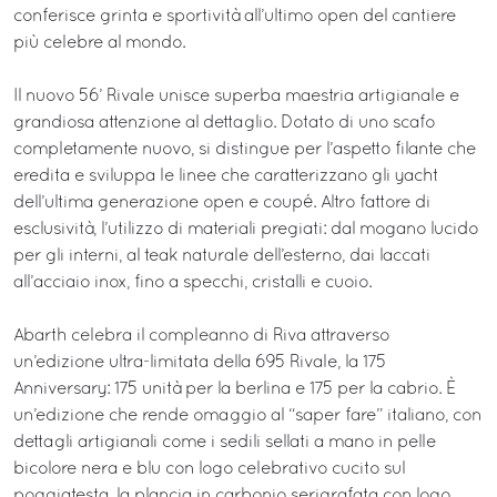
conferisce grinta e sportività all’ultimo open del cantiere
più celebre al mondo.
Il nuovo 56’ Rivale unisce superba maestria artigianale e
grandiosa attenzione al dettaglio. Dotato di uno scafo
completamente nuovo, si distingue per l’aspetto filante che
eredita e sviluppa le linee che caratterizzano gli yacht
dell’ultima generazione open e coupé. Altro fattore di
esclusività, l’utilizzo di materiali pregiati: dal mogano lucido
per gli interni, al teak naturale dell’esterno, dai laccati
all’acciaio inox, fino a specchi, cristalli e cuoio.
Abarth celebra il compleanno di Riva attraverso
un’edizione ultra-limitata della 695 Rivale, la 175
Anniversary: 175 unità per la berlina e 175 per la cabrio. È
un’edizione che rende omaggio al “saper fare” italiano, con
dettagli artigianali come i sedili sellati a mano in pelle
bicolore nera e blu con logo celebrativo cucito sul
poggiatesta, la plancia in carbonio serigrafata con logo