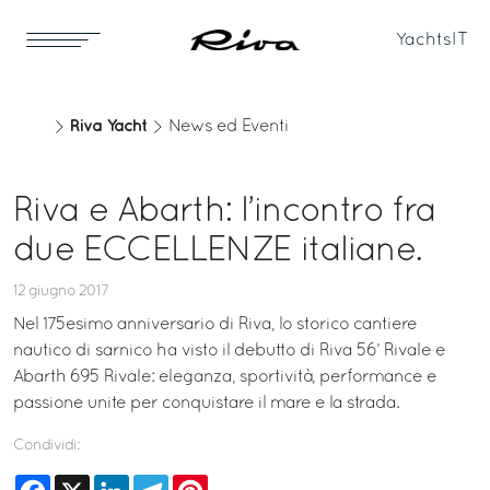
Yachts
IT
Riva Yacht
News ed Eventi
Riva e Abarth: l’incontro fra
due ECCELLENZE italiane.
12 giugno 2017
Nel 175esimo anniversario di Riva, lo storico cantiere
nautico di sarnico ha visto il debutto di Riva 56’ Rivale e
Abarth 695 Rivale: eleganza, sportività, performance e
passione unite per conquistare il mare e la strada.
Condividi:
Facebook
X
LinkedIn
Telegram
Pinterest