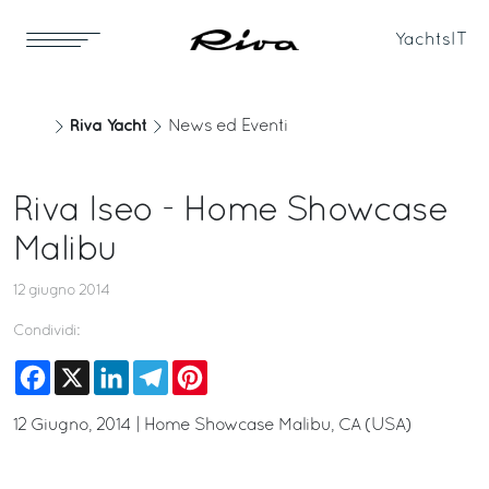
Yachts
IT
Riva Yacht
News ed Eventi
Riva Iseo - Home Showcase
Malibu
12 giugno 2014
Condividi:
Facebook
X
LinkedIn
Telegram
Pinterest
12 Giugno, 2014 | Home Showcase Malibu, CA (USA)