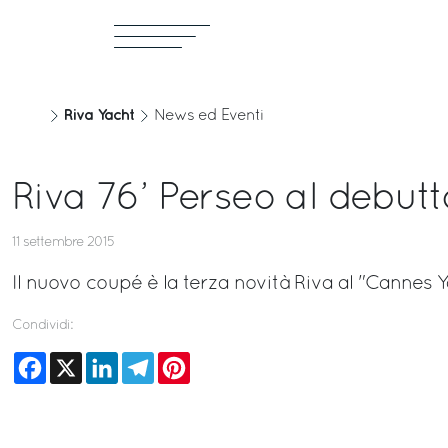
Riva Yacht
News ed Eventi
Riva 76’ Perseo al debut
11 settembre 2015
Il nuovo coupé è la terza novità Riva al "Cannes 
Condividi:
Facebook
X
LinkedIn
Telegram
Pinterest