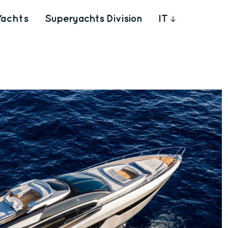
Yachts
Superyachts Division
IT