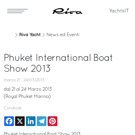
Yachts
IT
Riva Yacht
News ed Eventi
Phuket International Boat
Show 2013
marzo 21 - 24/03/2013
dal 21 al 24 Marzo 2013
(Royal Phuket Marina)
Condividi:
Facebook
X
LinkedIn
Telegram
Pinterest
Phuket International Boat Show 2013