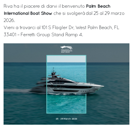
Palm Beach
Riva ha il piacere di darvi il benvenuto
International Boat Show
che si svolgerà dal 25 al 29 marzo
2026.
Vieni a trovarci al 101 S Flagler Dr, West Palm Beach, FL
33401 – Ferretti Group Stand Ramp 4.