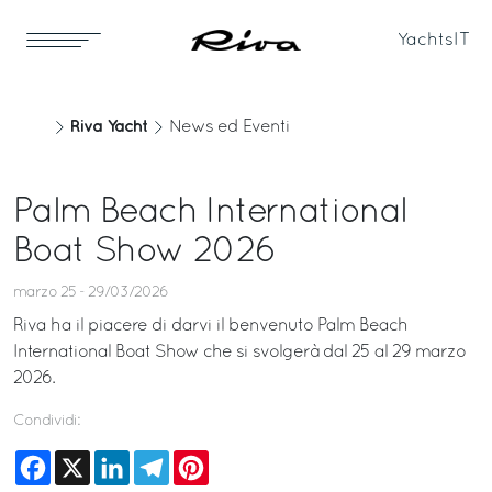
Yachts
IT
Riva Yacht
News ed Eventi
Palm Beach International
Boat Show 2026
marzo 25 - 29/03/2026
Riva ha il piacere di darvi il benvenuto Palm Beach
International Boat Show che si svolgerà dal 25 al 29 marzo
2026.
Condividi:
Facebook
X
LinkedIn
Telegram
Pinterest