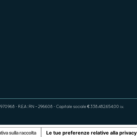
970968 - R.E.A : RN – 296608 - Capitale sociale € 338.482.654,00 i.v.
tiva sulla raccolta
Le tue preferenze relative alla privacy