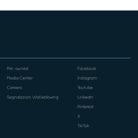
Pre- owned
Facebook
Media Center
Instagram
Careers
Youtube
Segnalazioni Wistleblowing
Linkedin
Pinterest
X
TikTok