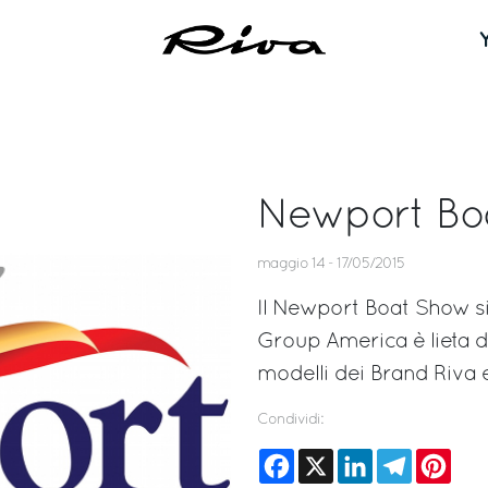
Newport Bo
maggio 14 - 17/05/2015
Il Newport Boat Show si 
Group America è lieta di 
modelli dei Brand Riva e
Condividi:
Facebook
X
LinkedIn
Telegram
Pinte