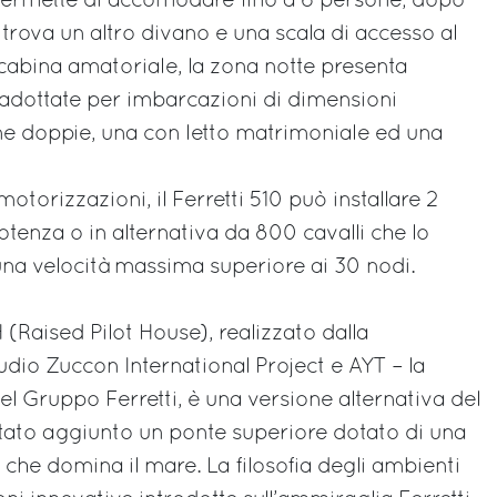
 permette di accomodare fino a 6 persone; dopo
si trova un altro divano e una scala di accesso al
a cabina amatoriale, la zona notte presenta
adottate per imbarcazioni di dimensioni
e doppie, una con letto matrimoniale ed una
otorizzazioni, il Ferretti 510 può installare 2
tenza o in alternativa da 800 cavalli che lo
na velocità massima superiore ai 30 nodi.
H (Raised Pilot House), realizzato dalla
udio Zuccon International Project e AYT – la
el Gruppo Ferretti, è una versione alternativa del
 stato aggiunto un ponte superiore dotato di una
he domina il mare. La filosofia degli ambienti