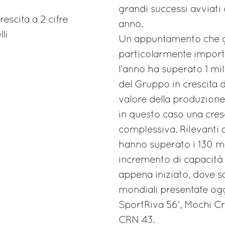
grandi successi avviat
rescita a 2 cifre
anno.
li
Un appuntamento che g
particolarmente importa
l’anno ha superato 1 mi
del Gruppo in crescita di
valore della produzione
in questo caso una cresc
complessiva. Rilevanti a
hanno superato i 130 mil
incremento di capacità 
appena iniziato, dove sa
mondiali presentate oggi
SportRiva 56', Mochi Cr
CRN 43.