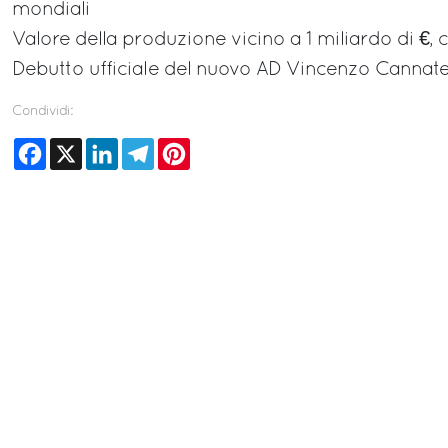
mondiali
Valore della produzione vicino a 1 miliardo di €, c
Debutto ufficiale del nuovo AD Vincenzo Cannatel
Condividi:
Facebook
X
LinkedIn
Telegram
Pinterest