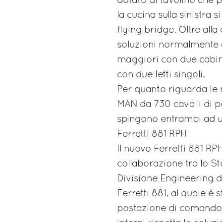
dotato di tavolino che
la cucina sulla sinistra 
flying bridge. Oltre all
soluzioni normalmente 
maggiori con due cabin
con due letti singoli.
Per quanto riguarda le m
MAN da 730 cavalli di po
spingono entrambi ad u
Ferretti 881 RPH
Il nuovo Ferretti 881 RP
collaborazione tra lo St
Divisione Engineering d
Ferretti 881, al quale è
postazione di comando c