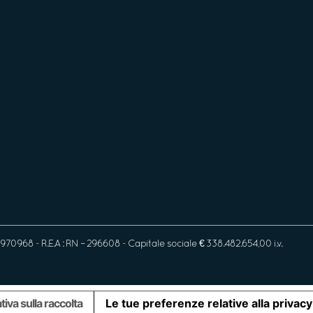
970968 - R.E.A : RN – 296608 - Capitale sociale € 338.482.654,00 i.v.
tiva sulla raccolta
Le tue preferenze relative alla privacy