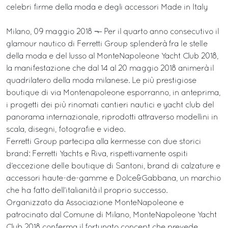
celebri firme della moda e degli accessori Made in Italy
Milano, 09 maggio 2018 ¬– Per il quarto anno consecutivo il
glamour nautico di Ferretti Group splenderà fra le stelle
della moda e del lusso al MonteNapoleone Yacht Club 2018,
la manifestazione che dal 14 al 20 maggio 2018 animerà il
quadrilatero della moda milanese. Le più prestigiose
boutique di via Montenapoleone esporranno, in anteprima,
i progetti dei più rinomati cantieri nautici e yacht club del
panorama internazionale, riprodotti attraverso modellini in
scala, disegni, fotografie e video.
Ferretti Group partecipa alla kermesse con due storici
brand: Ferretti Yachts e Riva, rispettivamente ospiti
d’eccezione delle boutique di Santoni, brand di calzature e
accessori haute-de-gamme e Dolce&Gabbana, un marchio
che ha fatto dell’italianità il proprio successo.
Organizzato da Associazione MonteNapoleone e
patrocinato dal Comune di Milano, MonteNapoleone Yacht
Club 2018 conferma il fortunato concept che prevede