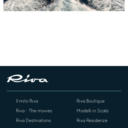
Il mito Riva
Riva Boutique
Riva - The movies
Modelli in Scala
Riva Destinations
Riva Residenze