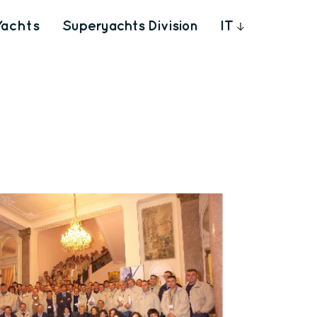
Yachts
Superyachts Division
IT