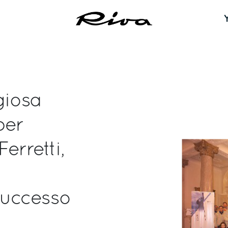
giosa
per
rretti,
successo