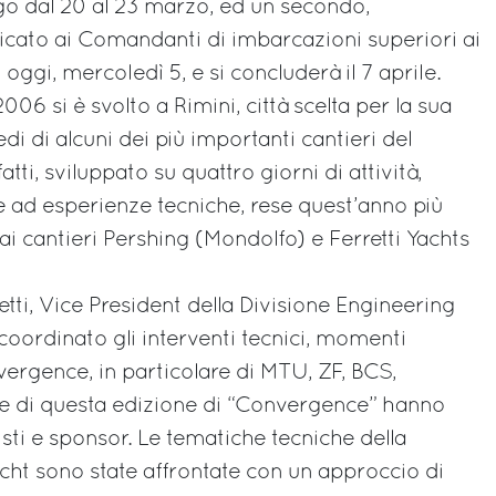
go dal 20 al 23 marzo, ed un secondo,
cato ai Comandanti di imbarcazioni superiori ai
 oggi, mercoledì 5, e si concluderà il 7 aprile.
6 si è svolto a Rimini, città scelta per la sua
sedi di alcuni dei più importanti cantieri del
atti, sviluppato su quattro giorni di attività,
e ad esperienze tecniche, rese quest’anno più
e ai cantieri Pershing (Mondolfo) e Ferretti Yachts
tti, Vice President della Divisione Engineering
coordinato gli interventi tecnici, momenti
vergence, in particolare di MTU, ZF, BCS,
he di questa edizione di “Convergence” hanno
sti e sponsor. Le tematiche tecniche della
ht sono state affrontate con un approccio di