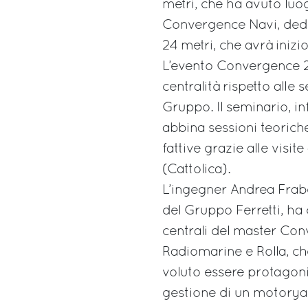
metri, che ha avuto luo
Convergence Navi, dedi
24 metri, che avrà inizio
L’evento Convergence 200
centralità rispetto alle 
Gruppo. Il seminario, inf
abbina sessioni teorich
fattive grazie alle visit
(Cattolica).
L’ingegner Andrea Frabe
del Gruppo Ferretti, ha 
centrali del master Con
Radiomarine e Rolla, c
voluto essere protagoni
gestione di un motoryac