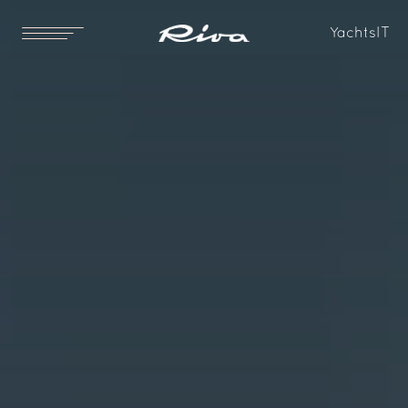
Yachts
IT