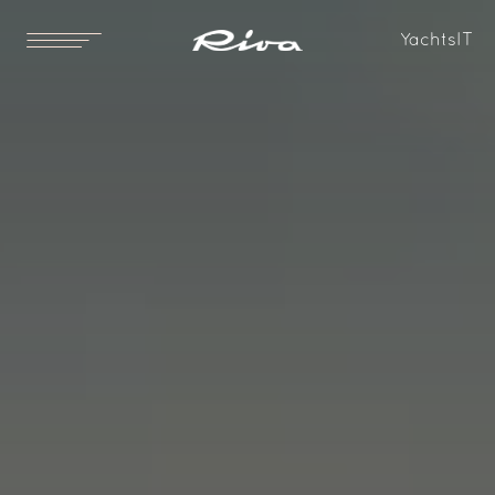
Yachts
IT