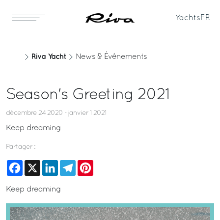
Yachts
FR
Riva Yacht
News & Événements
Season's Greeting 2021
décembre 24 2020 - janvier 1 2021
Keep dreaming
Partager :
Facebook
X
LinkedIn
Telegram
Pinterest
Keep dreaming