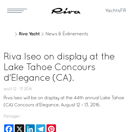
Yachts
FR
Riva Yacht
News & Événements
Riva Iseo on display at the
Lake Tahoe Concours
d'Elegance (CA).
août 12 - 13 2016
Riva Iseo will be on display at the 44th annual Lake Tahoe
(CA) Concours d’Elegance. August 12 – 13, 2016.
Partager :
Facebook
X
LinkedIn
Telegram
Pinterest